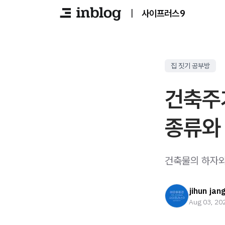
|
사이프러스9
집 짓기 공부방
건축주
종류와
건축물의 하자와 
jihun jan
Aug 03, 20