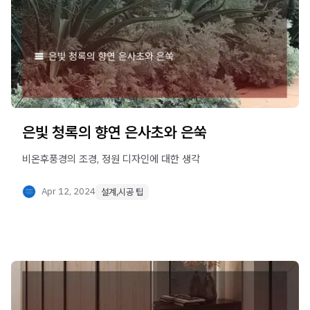
은빛 청록의 향연 은사초와 은쑥
Apr 12, 2024
설계,시공 팁