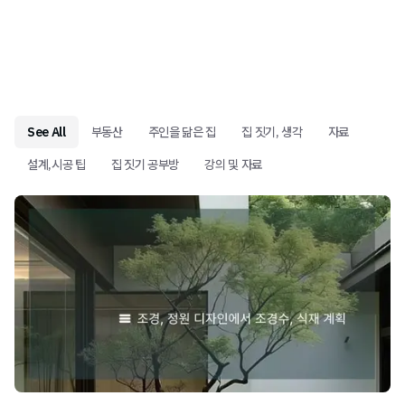
See All
부동산
주인을 닮은 집
집 짓기, 생각
자료
설계,시공 팁
집 짓기 공부방
강의 및 자료