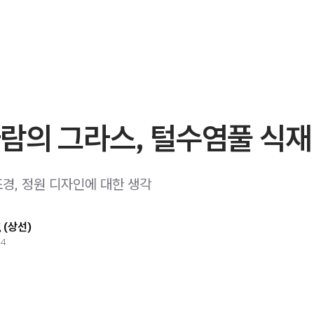
람의 그라스, 털수염풀 식재 
경, 정원 디자인에 대한 생각
g (상선)
24