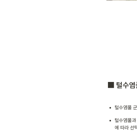
⬛ 털수염
털수염풀 군
털수염풀과 
에 따라 선