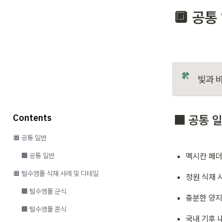
🔲 공통
빛과 
Contents
⬛ 공통 
🔲 공통 일반
⬛ 공통 일반
멕시칸 페더 그
🔲 털수염풀 식재 사례 및 디테일
정원 식재 
⬛ 털수염풀 군식
충분한 양지
⬛ 털수염풀 혼식
국내 기후 