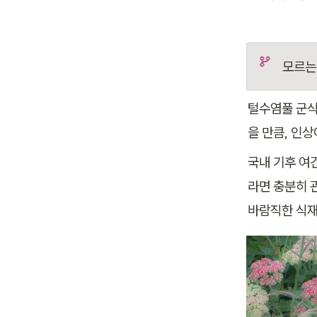
모르는
털수염풀 군식
을 만큼, 인
국내 기후 여
라면 충분히 
바람직한 식재