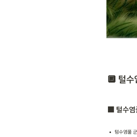
🔲 털
⬛ 털수염
텀수염풀 군