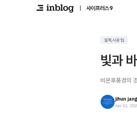
|
사이프러스9
설계,시공 팁
빛과 바
비온후풍경의 조
jihun jan
Apr 11, 20