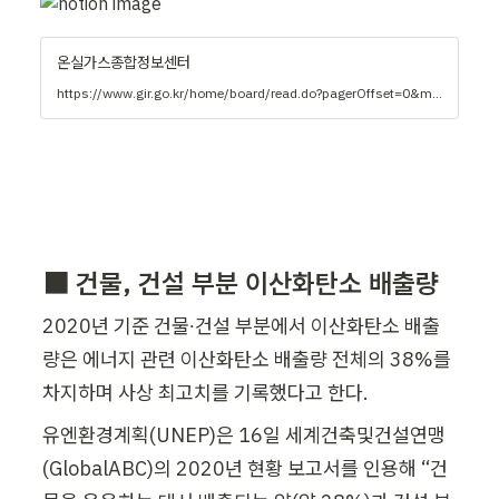
온실가스종합정보센터
https://www.gir.go.kr/home/board/read.do?pagerOffset=0&maxPageItems=10&maxIndexPages=10&searchKey=&searchValue=&menuId=11&boardId=164&boardMasterId=4&boardCategoryId=
⬛ 
2020년 기준 건물∙건설 부분에서 이산화탄소 배출
량은 에너지 관련 이산화탄소 배출량 전체의 38%를 
차지하며 사상 최고치를 기록했다고 한다. 
유엔환경계획(UNEP)은 16일 세계건축및건설연맹
(GlobalABC)의 2020년 현황 보고서를 인용해 “건