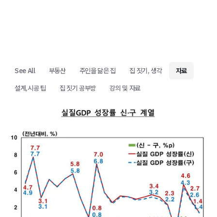
See All
부동산
주인을 닮은 집
집 짓기, 생각
자료
설계,시공 팁
집 짓기 공부방
강의 및 자료