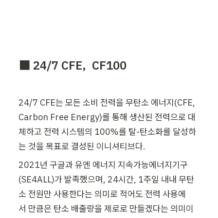
래 100% 재생가능한 전력을 사용하기로 약속한 회사만 310개 이상을 모집
하였다. 우리는 더 많은 한국기업들이 RE100에 합류하여 세계에서 필요성이
시급한 변화를 가속화할 수 있기를 기대한다. RE100 is a global initiative
bringing together the world’s most influential businesses
committed to 100% renewable power. Since its launch seven
years ago with our partner CDP, RE100 has brought together
more than 310 companies committed to using 100%
renewable electricity. We look forward to many more South
⬛ 
24/7 CFE, 
 CF100
Korean businesses joining RE100 so together we can
accelerate the change that is urgently needed in the world.
24/7 CFE는 모든 소비 전력을 무탄소 에너지(CFE, 
Carbon Free Energy)를 통해 생산된 전력으로 대
체하고 전력 시스템의 100%를 탈-탄소화를 달성하
는 것을 목표로 결성된 이니셔티브다. 
2021년 구글과 유엔 에너지 지속가능에너지기구
(SE4ALL)가 발족했으며, 24시간, 1주일 내내 무탄
소 전원만 사용한다는 의미로 적어도 전력 사용에
서 만큼은 탄소 배출량을 제로로 만들겠다는 의미이