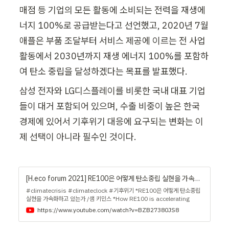
매점 등 기업의 모든 활동에 소비되는 전력을 재생에
너지 100%로 공급받는다고 선언했고, 2020년 7월 
애플은 부품 조달부터 서비스 제공에 이르는 전 사업 
활동에서 2030년까지 재생 에너지 100%를 포함하
여 탄소 중립을 달성하겠다는 목표를 발표했다. 
삼성 전자와 LG디스플레이를 비롯한 국내 대표 기업
들이 대거 포함되어 있으며, 수출 비중이 높은 한국 
경제에 있어서 기후위기 대응에 요구되는 변화는 이
제 선택이 아니라 필수인 것이다.
[H.eco forum 2021] RE100은 어떻게 탄소중립 실현을 가속화하고 있는가 l 샘 키민스(Sam Kimmins)
#climatecrisis #climateclock #기후위기 *RE100은 어떻게 탄소중립
실현을 가속화하고 있는가 /샘 키민스 *How RE100 is accelerating
change towards zero carbon grids at scale/Sam Kimmins
https://www.youtube.com/watch?v=BZB27380JS8
RE100은 100% 재생에너지에 전념하는 글로벌 이니셔티브로 세계에서 가
장 영향력 있는 기업들을 모으고 있다. 7년 전 파트너 CDP와 함께 출범한 이