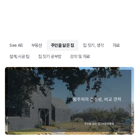
See All
부동산
주인을 닮은 집
집 짓기, 생각
자료
설계,시공 팁
집 짓기 공부방
강의 및 자료