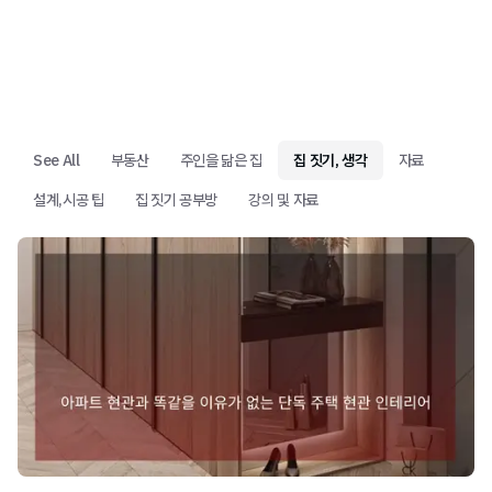
See All
부동산
주인을 닮은 집
집 짓기, 생각
자료
설계,시공 팁
집 짓기 공부방
강의 및 자료